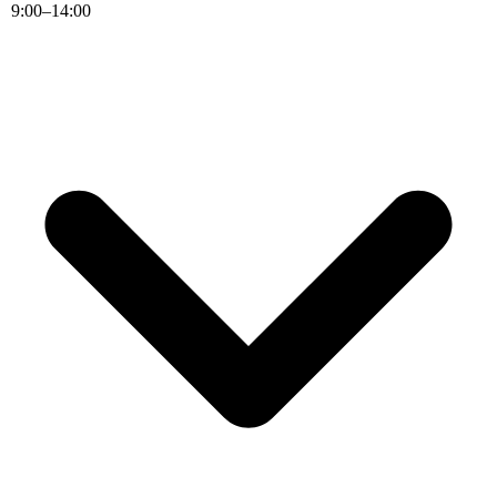
9
:
00
–
14
:
00